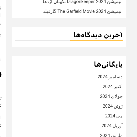
انیمیشن Dragonkeeper 2024 نگهبان اژدها
ل
انیمیشن The Garfield Movie 2024 گارفیلد
ا
ت
آخرین دیدگاه‌ها
5
ش
بایگانی‌ها
ف
دسامبر 2024
اکتبر 2024
جولای 2024
ت
ک
ژوئن 2024
می 2024
ا
د
آوریل 2024
مارس 2024
ه