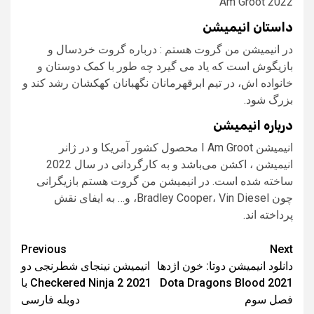
Am Groot 2022
داستان انیمیشن
در انیمیشن من گروت هستم : درباره گروت خردسال و
بازیگوش است که یاد می گیرد چه طور با کمک دوستان و
خانواده اش، در تیم ابرقهرمانان نگهبانان کهکشان رشد کند و
بزرگ شود.
درباره انیمیشن
انیمیشن I Am Groot محصول کشور آمریکا و در ژانر
انیمیشن ، اکشن می‌باشد و به کارگردانی در سال 2022
ساخته شده است. در انیمیشن من گروت هستم بازیگرانی
چون Bradley Cooper، Vin Diesel، و… به ایفای نقش
پرداخته اند.
Post
Previous
Next
دانلود انیمیشن دوتا: خون اژدها
انیمیشن نینجای شطرنجی دو
navigation
Dota Dragons Blood 2021
Checkered Ninja 2 2021 با
فصل سوم
دوبله فارسی