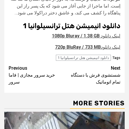
ا
ست. اما ماجرا از جایی آغاز می شود که یک پسر راز این
پناهگاه را کشف می کند، و عاشق دختر دراکولا می شود…
دانلود انیمیشن هتل ترانسیلوانیا 1
لینک دانلود
1080p Bluray / 1.38 GB
لینک دانلود
720p BluRay / 733 MB
دانلود انیمیشن هتل ترانسیلوانیا 1
Tags:
Post
Previous
Next
شستشوی فرش با دستگاه
خرید سرور مجازی | فاما
navigation
تمام اتوماتیک
سرور
MORE STORIES