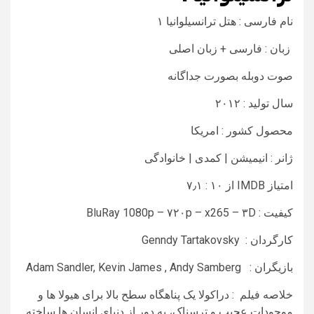
نام فارسی : هتل ترانسیلوانیا ۱
زبان : فارسی + زبان اصلی
صوت دوبله بصورت جداگانه
سال تولید : ۲۰۱۲
محصول کشور : امریکا
ژانر : انیمیشن | کمدی | خانوادگی
امتیاز IMDB از ۱۰ : ۷٫۱
کیفیت : BluRay 1080p – ۷۲۰p – x265 – ۳D
کارگردان : Genndy Tartakovsky
بازیگران : Adam Sandler, Kevin James , Andy Samberg
خلاصه فیلم : دراکولا یک پناهگاه سطح بالا برای هیولا ها و
موجودات عجیب و ترسناک، به دور از دنیای انسان ها ساخته