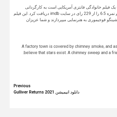
رتون پوپل در شهر دودکش ها یا (Poupelle of Chimney Town 2020) یک فیلم خانوادگی فانتزی آمریکایی است به کارگردانی
یوسوکه هیروتا و نویسندگی یوسوکه هیروتا محصول سال 2020 این فیلم نمره 6.5 را از 229 رای در سایت imdb دریافت کرد. این فیلم
انا آشیدا شینگو فوجیموری به هنرنمایی میپردازند و شما عزیزان
A factory town is covered by chimney smoke, and as 
believe that stars exist. A chimney sweep and a fri
Previous
دانلود انیمیشن Gulliver Returns 2021