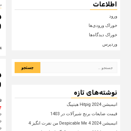
اطلاعات
دا
ورود
0
خوراک ورودی‌ها
خوراک دیدگاه‌ها
وردپرس
4 سال
جستجو
برای:
0
نوشته‌های تازه
د
انیمیشن Hitpig 2024 هیتپیگ
چ
دانل
قیمت ضایعات برنج شیرآلات در 1403
دا
انیمیشن Despicable Me 4 2024 من نفرت انگیز 4
درب