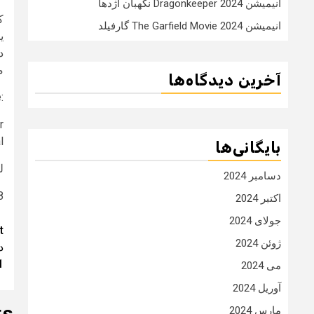
انیمیشن Dragonkeeper 2024 نگهبان اژدها
انیمیشن The Garfield Movie 2024 گارفیلد
م
آخرین دیدگاه‌ها
:About the movie
r
.
بایگانی‌ها
ل
دسامبر 2024
27
اکتبر 2024
جولای 2024
t
t
ژوئن 2024
n
1
می 2024
آوریل 2024
مارس 2024