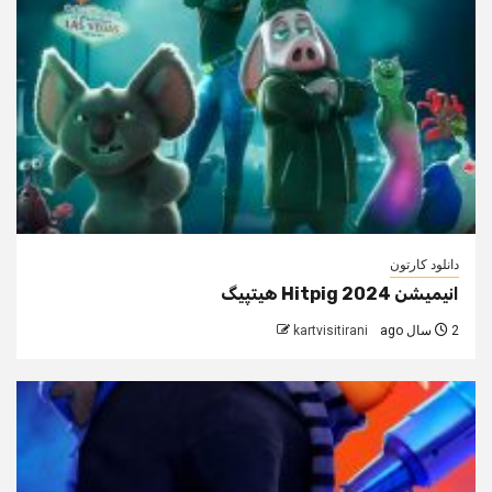
دانلود کارتون
انیمیشن Hitpig 2024 هیتپیگ
2 سال ago
kartvisitirani