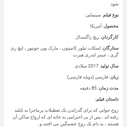
شود.
نوع فیلم
: سینمایی
محصول
: آمریکا
کارگردان
: ریچ راگسدال
ستارگان
: اسکات تیلور کامپتون ، مارک بون جونیور ، لیچ ری
گری ، جیمز لندری هبرت
سال تولید
: 2017 میلادی
زبان
: فارسی (دوبله فارسی)
مدت زمان
: 85 دقیقه
داستان فیلم:
زوج جوانی که برای گذراندن یک تعطیلات پرماجرا به تایلند
رفته اند ، پس از بی احترامی به خانه ای که ارواح ساکن آن
هستند ، به دام یک روح خشمگین می افتند و…