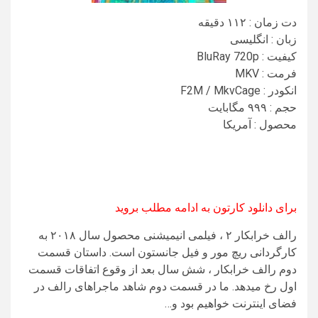
دت زمان : ۱۱۲ دقیقه
زبان : انگلیسی
کیفیت : BluRay 720p
فرمت : MKV
انکودر : F2M / MkvCage
حجم : ۹۹۹ مگابایت
محصول : آمریکا
برای دانلود کارتون به ادامه مطلب بروید
رالف خرابکار ۲ ، فیلمی انیمیشنی محصول سال ۲۰۱۸ به
کارگردانی ریچ مور و فیل جانستون است. داستان قسمت
دوم رالف خرابکار ، شش سال بعد از وقوع اتفاقات قسمت
اول رخ می‎دهد. ما در قسمت دوم شاهد ماجراهای رالف در
فضای اینترنت خواهیم بود و…