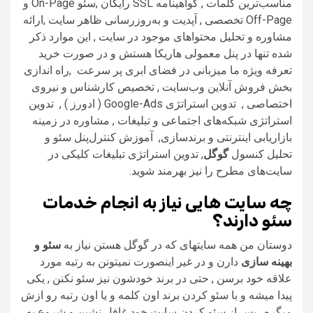
مناسب‌ترین کلمات , گواهینامه SSL رایگان ,سئو On-Page و
Off-Page تخصصی , آپدیت و به‌روزرسانی ظاهر سایت ,ارائه
مشاوره و تحلیل محتواهای موجود در سایت , این موارد ذکر
شده تنها در پنل معمولی هاریکا هستش و در صورت خرید
تعرفه ویژه ما میزبانی در فضای ابری پر سرعت ,راه اندازی
بخش فروش آنلاین وب‌سایت , تخصیص کارشناس و نیروی
اختصاصی , تدوین استراتژی Google-Ads ( ادورز ) , تدوین
استراتژی شبکه‌های اجتماعی و تبلیغات , مشاوره در زمینه
بازاریابی اینترنتی و برندسازی, آموزش کنترل‌پنل سئو و
تحلیل کنسول
گوگل
, تدوین استراتژی تبلیغات کلیکی در
سایت‌های مطرح را نیز بهرمند شوید.
چه سایت هایی نیاز به انجام خدمات
سئو دارند؟
دوستان من همه سایتهای که در گوگل هستن نیاز به
سئو و
بهینه سازی
دارن و در غیر اینصورت نمیتونن به رتبه مورد
علاقه خود برسن , حتی در برند خودشون نیز سئو نکنن , یکی
پیدا میشه و با سئو کردن برند اون کلمه و یا اون رتبه رو ازش
میگره , پس از سئو کردن سایت خود غافل نشین و شروع به