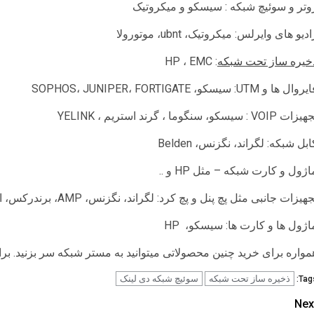
وتر و سوئیچ شبکه : سیسکو و میکروتیک
دیو های وایرلس: میکروتیک، ubnt، موتورولا
خیره ساز تحت شبکه
: HP ، EMC
وال ها و UTM: سیسکو، SOPHOS، JUNIPER، FORTIGATE
ات VOIP : سیسکو، سنگوما ، گرند استریم ، YELINK
ابل شبکه: لگراند، نگزنس، Belden
اژول و کارت شبکه – مثل HP و ..
هیزات جانبی مثل پچ پنل و پچ کرد: لگراند، نگزنس، AMP، برندرکس، اشنایدر
اژول ها و کارت ها: سیسکو، HP
مواره برای خرید چنین محصولاتی میتوانید به مستر شبکه سر بزنید. بر
ذخیره ساز تحت شبکه
سوئیچ شبکه دی لینک
Tags
Pos
Nex