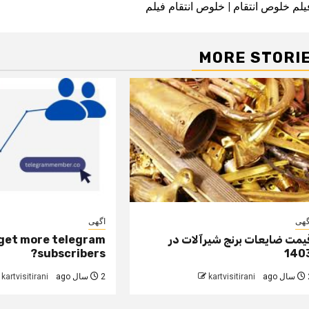
یلم خلوص انتقام | خلوص انتقام فیلم
navigatio
MORE STORI
گهی
اگهی
یمت ضایعات برنج شیرآلات در
get more telegram
subscribers?
140
 ago
kartvisitirani
2 سال ago
kartvisitirani