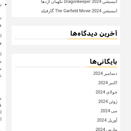
انیمیشن Dragonkeeper 2024 نگهبان اژدها
شرکت iper
انیمیشن The Garfield Movie 2024 گارفیلد
ب
و
آخرین دیدگاه‌ها
ا
ه
ا
بایگانی‌ها
د
س
دسامبر 2024
ت
اکتبر 2024
جولای 2024
ش
ژوئن 2024
ق
می 2024
ا
ا
آوریل 2024
مارس 2024
ب