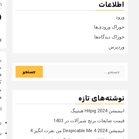
اطلاعات
ا
ف
ورود
خوراک ورودی‌ها
خوراک دیدگاه‌ها
8 سال
وردپرس
ب
م
جستجو
ف
برای:
ک
م
نوشته‌های تازه
ه
ا
انیمیشن Hitpig 2024 هیتپیگ
قیمت ضایعات برنج شیرآلات در 1403
د
انیمیشن Despicable Me 4 2024 من نفرت انگیز 4
شرکت HP 