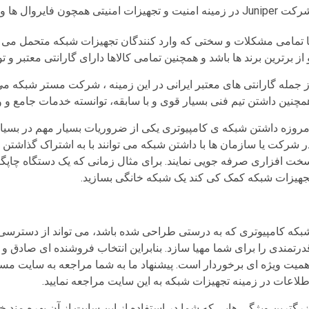
Jun در زمینه امنیت و تجهیزات امنیتی همچون فایروال ها و UTM ها فعالیت می‌ کند.
ا تمامی مشکلات و سختی که وارد کنندگان تجهیزات شبکه متحمل می‌ ش
 از برترین برند ها باشد و همچنین تمامی کالاها دارای گارانتی معتبر 
ز جمله گارانتی‌ های معتبر ایرانی در این زمینه ، شرکت مستر شبکه می 
مچنین داشتن تیم فنی بسیار قوی و با سابقه، توانسته خدمات جامع و وسی
مروزه داشتن شبکه ‌ی کامپیوتری یکی از ضروریات بسیار مهم در بسیا
ر شرکت یا سازمان ‌ها با داشتن شبکه می ‌توانند با به اشتراک گذاشتن
خت افزاری صرفه جویی نمایند. برای مثال زمانی که یک دستگاه چاپگر دار
جهیزات شبکه کمک کی کند یک شبکه خانگی بسازید.
بکه‌ کامپیوتری که به درستی طراحی شده باشد، می تواند از دسترسی غ
درتمندی را برای شما مهیا ‌سازد. بنابراین انتخاب فروشنده‌ ای صادق و
همیت ویژه ای برخوردار است. پیشنهاد ما به شما مراجعه به سایت مستر
طلاعات در زمینه تجهیزات شبکه به این سایت مراجعه نمایید.
زرگترین ویژگی ‌هایی که شما در استفاده از این سایت از آن بهره مند 