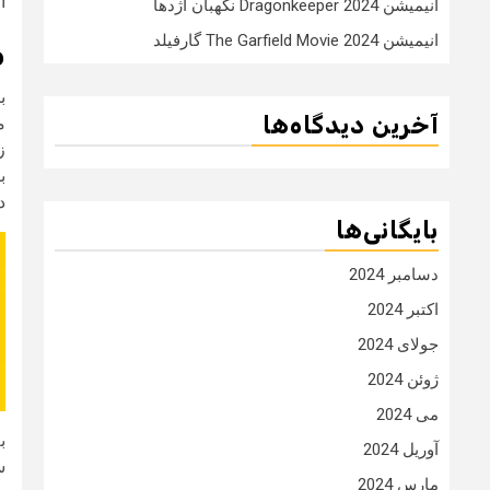
ا
انیمیشن Dragonkeeper 2024 نگهبان اژدها
انیمیشن The Garfield Movie 2024 گارفیلد
مز
ب
آخرین دیدگاه‌ها
م
ز
ب
د
بایگانی‌ها
دسامبر 2024
اکتبر 2024
جولای 2024
ژوئن 2024
می 2024
ب
آوریل 2024
س
مارس 2024