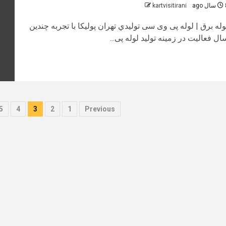
 ago
kartvisitirani
وله برق | لوله پی وی سی توليدي تهران پوليكا با تجربه چندين
ال فعاليت در زمينه توليد لوله پی...
صفحه‌بندی
5
4
3
2
1
Previous
نوشته‌ها