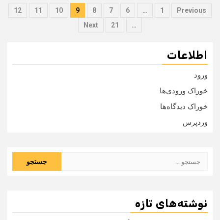
صفحه‌بندی
12
11
10
9
8
7
6
…
1
Previous
نوشته‌ها
Next
21
…
اطلاعات
ورود
خوراک ورودی‌ها
خوراک دیدگاه‌ها
وردپرس
جستجو
برای:
نوشته‌های تازه