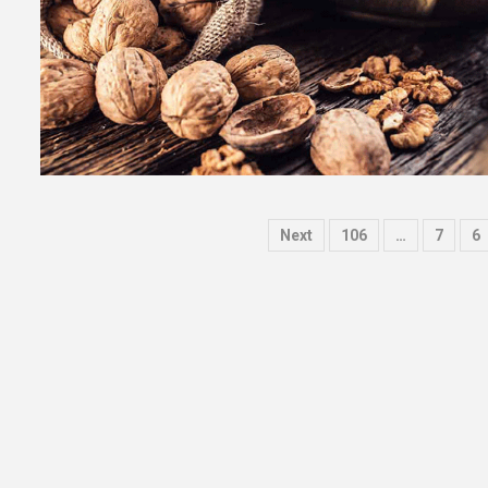
Next
106
…
7
6