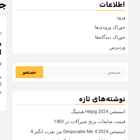
جش
اطلاعات
ورود
خوراک ورودی‌ها
دا
خوراک دیدگاه‌ها
د
وردپرس
ا
9 سال
جستجو
د
برای:
ل
د
نوشته‌های تازه
انیمیشن Hitpig 2024 هیتپیگ
قیمت ضایعات برنج شیرآلات در 1403
انیمیشن Despicable Me 4 2024 من نفرت انگیز 4