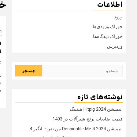
خر
اطلاعات
ورود
خوراک ورودی‌ها
ا
خوراک دیدگاه‌ها
د
وردپرس
ف
10 
جستجو
ش
برای:
م
م
نوشته‌های تازه
انیمیشن Hitpig 2024 هیتپیگ
قیمت ضایعات برنج شیرآلات در 1403
انیمیشن Despicable Me 4 2024 من نفرت انگیز 4