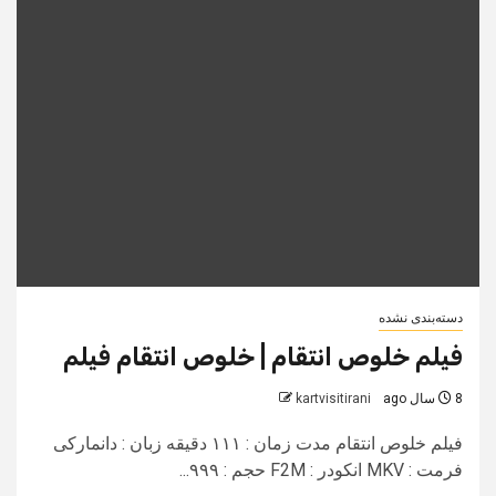
دسته‌بندی نشده
فیلم خلوص انتقام | خلوص انتقام فیلم
8 سال ago
kartvisitirani
فیلم خلوص انتقام مدت زمان : ۱۱۱ دقیقه زبان : دانمارکی
فرمت : MKV انکودر : F2M حجم : ۹۹۹...