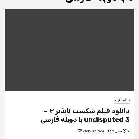
دانلود فیلم
دانلود فیلم شکست ناپذیر ۳ –
undisputed 3 با دوبله فارسی
9 سال ago
kartvisitirani