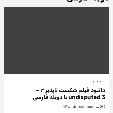
دانلود فیلم
دانلود فیلم شکست ناپذیر ۳ –
undisputed 3 با دوبله فارسی
9 سال ago
kartvisitirani