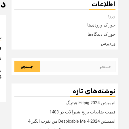
دا
اطلاعات
ورود
خوراک ورودی‌ها
خوراک دیدگاه‌ها
دا
وردپرس
د
8 سال
جستجو
برای:
4 مسابقه سیزده 13 در اد
نوشته‌های تازه
انیمیشن Hitpig 2024 هیتپیگ
قیمت ضایعات برنج شیرآلات در 1403
انیمیشن Despicable Me 4 2024 من نفرت انگیز 4