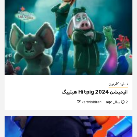
دانلود کارتون
انیمیشن Hitpig 2024 هیتپیگ
2 سال ago
kartvisitirani