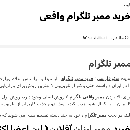
گهی
رید ممبر تلگرام واقعی
 ago
kartvisitirani
مبر تلگرام
ایت
سئو فارسی
:
خرید ممبر تلگرام
، آیا میدانید براساس اعلام وزار
ا در ایران داراست حتی بالاتر از تلویزیون ؟ بهترین روش برای بازاریا
رای بالا بردن
ممبر واقعی تلگرام
۲ روش اصلی وجود دارد، روش اول
اربران را به کانال شما جذب کند، روش دوم جذب کاربران از طریق تبل
لبته در بحث
ممبر تلگرام ،
خود به چند دسته تقسیم بندی می شوند که در 
رید
ممبر ارزان
آفلاین ( این اعضا اکث