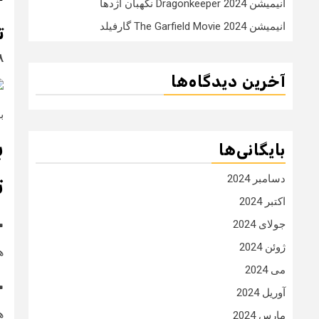
انیمیشن Dragonkeeper 2024 نگهبان اژدها
انیمیشن The Garfield Movie 2024 گارفیلد
ت
۸
آخرین دیدگاه‌ها
برا
ب
بایگانی‌ها
دسامبر 2024
ت
اکتبر 2024
خ
جولای 2024
ژوئن 2024
هر
می 2024
خ
آوریل 2024
هر ک
مارس 2024