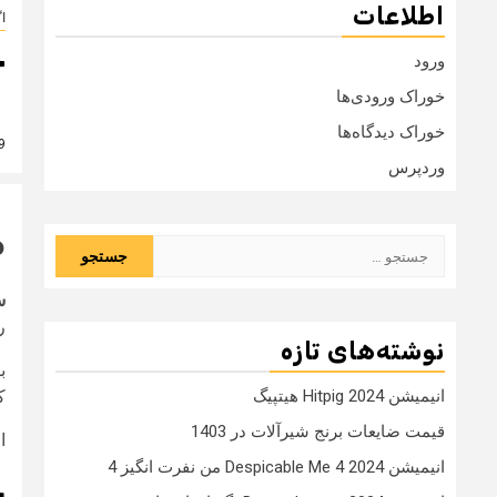
اطلاعات
ا
خ
ورود
خوراک ورودی‌ها
خوراک دیدگاه‌ها
9 سال
وردپرس
م
جستجو
برای:
س
ر
نوشته‌های تازه
ب
ک
انیمیشن Hitpig 2024 هیتپیگ
قیمت ضایعات برنج شیرآلات در 1403
ا
انیمیشن Despicable Me 4 2024 من نفرت انگیز 4
خ