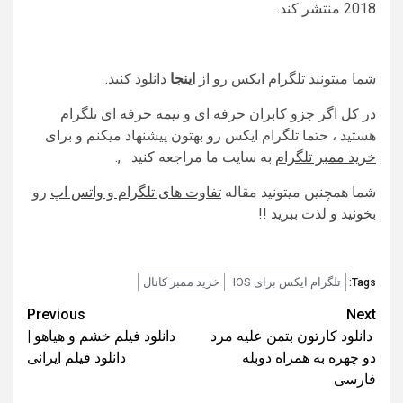
2018 منتشر کند.
شما میتونید تلگرام ایکس رو از
اینجا
دانلود کنید.
در کل اگر جزو کابران حرفه ای و نیمه حرفه ای تلگرام
هستید ، حتما تلگرام ایکس رو بهتون پیشنهاد میکنم و برای
خرید ممبر تلگرام
به سایت ما مراجعه کنید ,.
شما همچنین میتونید مقاله
تفاوت های تلگرام و واتس اپ
رو
بخونید و لذت ببرید !!
تلگرام ایکس برای IOS
خرید ممبر کانال
Tags:
Post
Previous
Next
دانلود کارتون بتمن علیه مرد
دانلود فیلم خشم و هیاهو |
navigation
دو چهره به همراه دوبله
دانلود فیلم ایرانی
فارسی