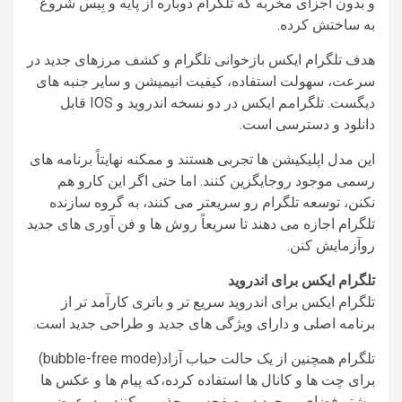
و بدون اجزای مخربه که تلگرام دوباره از پایه و بِیس شروع
به ساختش کرده.
هدف تلگرام ایکس بازخوانی تلگرام و کشف مرزهای جدید در
سرعت، سهولت استفاده، کیفیت انیمیشن و سایر جنبه های
دیگست. تلگرامم ایکس در دو نسخه اندروید و IOS قابل
دانلود و دسترسی است.
این مدل اپلیکیشن ها تجربی هستند و ممکنه نهایتاً برنامه های
رسمی موجود روجایگزین کنند. اما حتی اگر این کارو هم
نکنن، توسعه تلگرام رو سریعتر می کنند، به گروه سازنده
تلگرام اجازه می دهند تا سریعاً روش ها و فن آوری های جدید
روآزمایش کنن.
تلگرام ایکس برای اندروید
تلگرام ایکس برای اندروید سریع تر و باتری کارآمد تر از
برنامه اصلی و دارای ویژگی های جدید و طراحی جدید است.
تلگرام همچنین از یک حالت حباب آزاد(bubble-free mode)
برای چت ها و کانال ها استفاده کرده،که پیام ها و عکس ها
بیشتر فضای موجود در صفحه رو جذب میکنند و درعرض