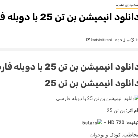
سته‌بندی نشده
انلود انیمیشن بن تن 25 با دوبله فارسی
سال ago
kartvisitirani
انلود انیمیشن
بن تن 25
با دوبله فا
انلود انیمیشن
بن تن 25
ام اثر:
بن تن 25
فیت: HD 720 –
خاطب:
کودک و نوجوان