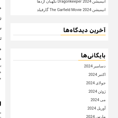
انیمیشن Dragonkeeper 2024 نگهبان اژدها
م
انیمیشن The Garfield Movie 2024 گارفیلد
ز
س
آخرین دیدگاه‌ها
ت
م
بایگانی‌ها
خ
ب
دسامبر 2024
م
اکتبر 2024
م
جولای 2024
ژوئن 2024
می 2024
ل
آوریل 2024
=
مارس 2024