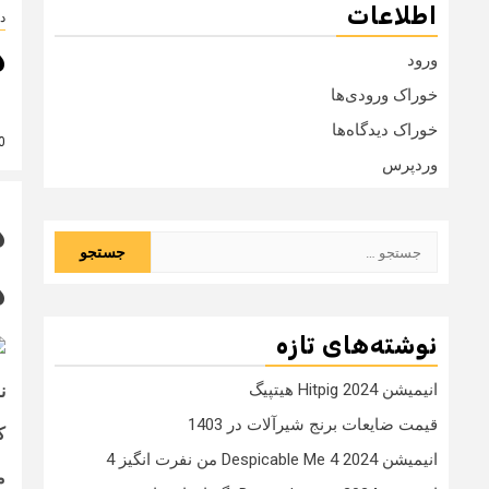
اطلاعات
د
د
ورود
خوراک ورودی‌ها
خوراک دیدگاه‌ها
10 
وردپرس
د
جستجو
برای:
د
نوشته‌های تازه
انیمیشن Hitpig 2024 هیتپیگ
ن
قیمت ضایعات برنج شیرآلات در 1403
کی
انیمیشن Despicable Me 4 2024 من نفرت انگیز 4
م