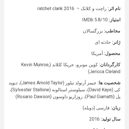
نام اثر:
راچت و کلانک – ratchet clank 2016
امتیاز:
IMDb
/10
5.8
مخاطب:
بزرگسالان
ژانر:
حادثه ای
محصول:
آمریکا
کارگردانان:
کوین مونرو، جریکا کللاند (Kevin Munroe,
Jericca Cleland)
شخصیت ها:
جیمز آرنولد
تیلور
(James Arnold Taylor)،
دیوید
کی
(David Kaye)،
سیلوستر استالونه
(Sylvester Stallone)،
پل
(Paul Giamatti)،
روزاریو داوسون
(Rosario Dawson)
زبان:
فارسی (دوبله)
سال تولید:
2016