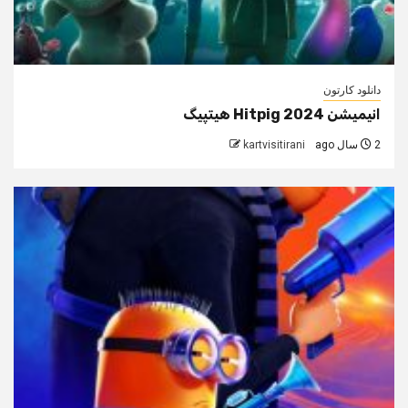
دانلود کارتون
انیمیشن Hitpig 2024 هیتپیگ
2 سال ago
kartvisitirani