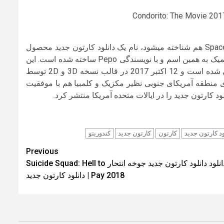
کوردوریتو (Condorito: La Película) که با اسم مرغ فضایی Space Chicken هم شناخته میشود، نام یک دانلود کارتون جدید محصول
مشترک دو کشور شیلی و پرو است که بر اساس مجموعه کتاب های کمیک به همین اسم و با نویسندگی Pepo ساخته شده است. این
دانلود کارتون جدید توسط Alex Orrelle و Eduardo Schuldt کارگردانی شده است و 12 اکتبر 2017 در قالب نسخه 3D و 2D توسط
 منطقه آمریکای جنوبی نظیر مکزیک و کلمبیا هم با موفقیت
ود کارتون جدید
کارتون
کارتون جدید
کندوریتو
Previous
دانلود دانلود کارتون جدید جوخه انتحار Suicide Squad: Hell to
Pay 2018 | دانلود کارتون جدید