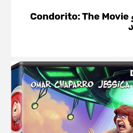
دانلود دانلود کارتون جدید کندوریتو Condorito: The Movie