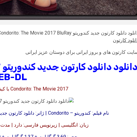
لود دانلود کارتون جدید کندوریتو Condorito: The Movie 2017 BluRay | دانلود کارتون جدید
انلود کارتون
ایت کارتون های و بروز ایرانی برای دوستان عزیز ایرانی
د
EB-DL
Condorito: The Movie 2017 با کیفیت عالی 1080p & 720p
نام فیلم: کندوریتو – Condorito | ژانر: دانلود کارتون جدید، ماجراجویی، کمدی | تاریخ انتشار: سال 2017
زبان: انگلیسی | زیرنویس فارسی: دارد | مدت زمان: 88 دقیقه | کیفیت:
حجم: 3.69 گیگابایت + 1.37 گیگابایت + 700 مگابایت | امتیاز: 5.3 از 10