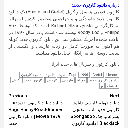
درباره دانلود کارتون جدید:
کارتون قدیمی هانسل و گرتل (Hansel and Gretel) یک دانلود
کارتون جدید خانوادگی و ماجراجویی محصول کشور استرالیا
به کارگردانی Richard Slapczynski است که توسط Roz
Phillips و Roddy Lee نوشته شده است و در سال 1997 در
ایالات متحده آمریکا منتشر شد. این دانلود کارتون جدید کوتاه
هم اکنون به صورت کامل دو زبانه فارسی و انگلیسی از
سایت دوستی ها به رایگان قابل دانلود میباشد.
دانلود کارتون و سریال های جدید ایرانی
Hensel
Gretel
1996
جدید
دانلود
دانلود کارتون
Tags:
دانلود کارتون جدید
دوبله
فارسی
کارتون
کارتون جدید
گرتل
هانسل
و
Post
Previous
Next
دانلود دوبله فارسی دانلود
دانلود دانلود کارتون جدید The
navigation
کارتون جدید باب اسفنجی
Bugs Bunny/Road-Runner
پسرعمو جک Spongebob
Movie 1979 | دانلود کارتون
Blackjack | دانلود کارتون
جدید