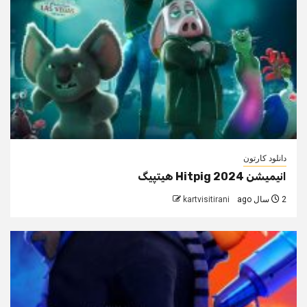
دانلود کارتون
انیمیشن Hitpig 2024 هیتپیگ
2 سال ago
kartvisitirani