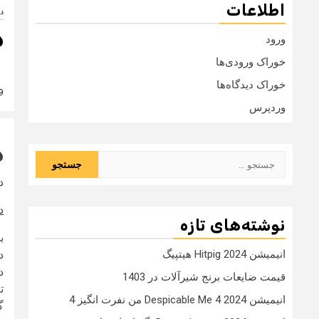
اطلاعات
دا
د
ورود
خوراک ورودی‌ها
خوراک دیدگاه‌ها
9 سال
وردپرس
د
جستجو
برای:
د
د
نوشته‌های تازه
ب
انیمیشن Hitpig 2024 هیتپیگ
د
د
قیمت ضایعات برنج شیرآلات در 1403
ت
انیمیشن Despicable Me 4 2024 من نفرت انگیز 4
گ