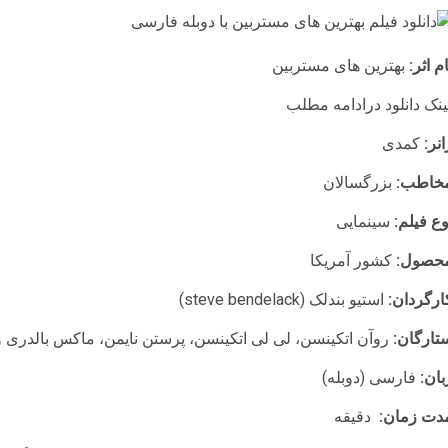
ام اثر:
بهترین های مستربین
ینک دانلود درادامه مطلب
انر:
کمدی
خاطب:
بزرگسالان
وع فیلم:
سینمایی
حصول:
کشور آمریکا
ارگردان:
استیو بندلک (steve bendelack)
تارگان:
روآن اتکینسن، لی لی اتکینسن، پرستن نایمن، ماکس بالدری 
بان:
فارسی (دوبله)
دت زمان:
دقیقه