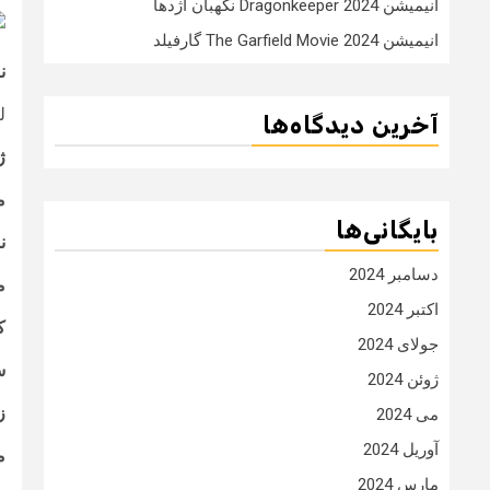
انیمیشن Dragonkeeper 2024 نگهبان اژدها
انیمیشن The Garfield Movie 2024 گارفیلد
ن
ل
آخرین دیدگاه‌ها
ژ
م
بایگانی‌ها
ن
دسامبر 2024
م
اکتبر 2024
ک
جولای 2024
س
ژوئن 2024
ز
می 2024
آوریل 2024
م
مارس 2024