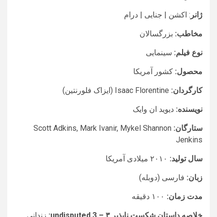
ژانر
: اکشن | جنایی | درام
مخاطب:
بزرگسالان
نوع فیلم:
سینمایی
محصول:
کشور آمریکا
کارگردان:
Isaac Florentine (ایزاک فلورنتین)
نویسنده:
دیوید ان وایک
ستارگان:
Scott Adkins, Mark Ivanir, Mykel Shannon
Jenkins
سال تولید:
۲۰۱۰ میلادی آمریکا
زبان:
فارسی (دوبله)
مدت زمان:
۱۰۰ دقیقه
خلاصه داستان شکست ناپذیر ۳ – undisputed 3:
زندانی