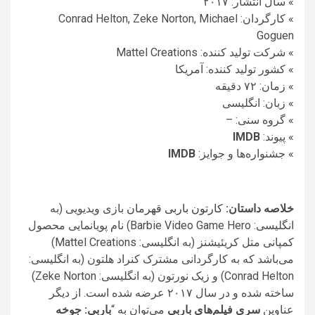
» سال انتشار: ۲۰۱۷
» کارگردان: Conrad Helton, Zeke Norton, Michael
Goguen
» شرکت تولید کننده: Mattel Creations
» کشور تولید کننده: آمریکا
» زمان: ۷۲ دقیقه
» زبان: انگلیسی
» گروه سنی: –
» پیوند:
IMDB
» جشنواره‌ها و جوایز:
IMDB
خلاصه داستان:
کارتون باربی قهرمان
بازی ویدیویی (به
انگلیسی: Barbie Video Game Hero) نام پویانمایی محصول
کمپانی متل کریئیشنز (به انگلیسی: Mattel Creations)
می‌باشد که به کارگردانی مشترک کنراد هلتون (به انگلیسی:
Conrad Helton) و زیک نورتون (به انگلیسی: Zeke Norton)
ساخته شده و در سال ۲۰۱۷ عرضه شده است. از دیگر
عناوین
سری فیلم‌های باربی
می‌توان به “
باربی: جوخه