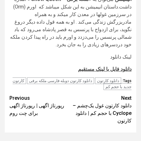
داشت.داستان انیمیشن به این شکل میباشد که
اورم (Orm)
در سرزمین غولها در معدن کار میکند و به همراه
مادربزرگش زندگی می‌کند . او به همه قول داده دیگر دروغ
نگوید، برای ازدواج با پرنسس به قصر پادشاه می‌رود که باد
شمالی پرنسس را می‌دزدد و اورم باید در راه پیدا کردن ملکه
خود دردسرهای زیادی را به جان بخرد.
لینک دانلود
دانلود فایل با لینک مستقیم
دانلود کارتون
دانلود کارتون دوبله فارسی ملکه برفی
کارتون
Tags:
جدید با حجم کم
Post
Previous
Next
دانلود کارتون غول یک‌چشم –
رپورتاژ اگهی | رپورتاژ اگهی
navigation
Cyclope با حجم کم | دانلود
برای چت روم
کارتون