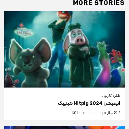
MORE STORIES
دانلود کارتون
انیمیشن Hitpig 2024 هیتپیگ
2 سال ago
kartvisitirani