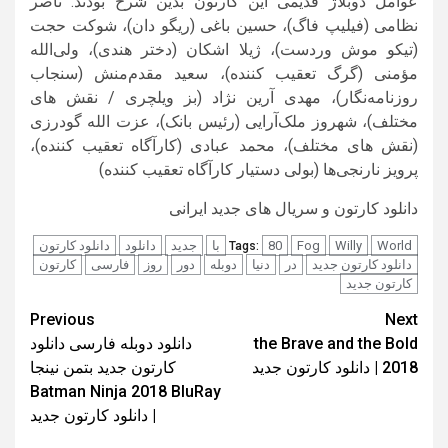
عوامل دوبلاژ قدیمی این کارتون بدین شرح بودند: ناصر
نظامی (فیلیپ فاگ)، حسین باغی (ریگو دان)، شوکت حجت
(تیکو موش وردست)، ژیلا اشکان (دختر هندی)، ولی‌الله
مؤمنی (گرگ تعقیب کننده)، سعید مقدم‌منش (سنجاب
روزنامه‌نگار)، مهدی آرین نژاد (بز ویلچری / نقش های
مختلف)، شهروز ملک‌آرایی (رئیس بانک)، عزت الله گودرزی
(نقش های مختلف)، محمد عبادی (کارآگاه تعقیب کننده)،
پرویز نارنجی‌ها (بولی دستیار کارآگاه تعقیب کننده)
دانلود کارتون و سریال های جدید ایرانی
World
Willy
Fog
80
با
جدید
دانلود
دانلود کارتون
Tags:
دانلود کارتون جدید
در
دنیا
دوبله
دور
روز
فارسی
کارتون
کارتون جدید
Post
Previous
Next
the Brave and the Bold
دانلود دوبله فارسی دانلود
navigation
2018 | دانلود کارتون جدید
کارتون جدید بتمن نینجا
Batman Ninja 2018 BluRay
| دانلود کارتون جدید