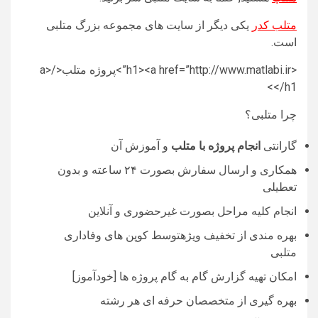
متلب کدر
یکی دیگر از سایت های مجموعه بزرگ متلبی
است.
<h1><a href=”http://www.matlabi.ir”>پروژه متلب</a>
</h1>
چرا متلبی؟
گارانتی
انجام پروژه با متلب
و آموزش آن
همکاری و ارسال سفارش بصورت ۲۴ ساعته و بدون
تعطیلی
انجام کلیه مراحل بصورت غیرحضوری و آنلاین
بهره مندی از تخفیف ویژهتوسط کوپن های وفاداری
متلبی
امکان تهیه گزارش گام به گام پروژه ها [خودآموز]
بهره گیری از متخصصان حرفه ای هر رشته