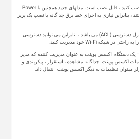
اکسس پوینت کلاس کسب و کار در هر جایی که بتوانید کابل اترنت را نصب کنید ، قابل نصب است. مدلهای جدید همچنین با Power
رق) سازگار هستند ، بنابراین نیازی به اجرای خط برق جداگانه یا نصب یک پریز
سایر ویژگی های استاندارد شامل پشتیبانی از پورتال کنترل و لیست کنترل دسترسی (ACL) می باشد ، بنابراین می توانید دسترسی
ه Wi-Fi خود مدیریت کنید.
امل یک ویژگی خوشه بندی Clustering feature است – یک دستگاه اکسس پوینت به عنوان مدیریت کننده که مدیر
ی یک سری تنظیمات اکسس پوینت جداگانه مشاهده ، استقرار ، پیکربندی و
لر میتوان تنظیمات به دیگر اکسس پوینت انتقال داد.