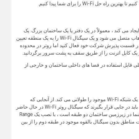
 Wi-Fi را برای شما پیدا کنیم.
ای است که یک شبکه محلی بی سیم یا WLAN را ایجاد می کند ، معمولاً در یک دفتر یا یک ساختمان بزرگ. یک
یا هاب متصل می شود و یک سیگنال Wi-Fi را به یک منطقه تعیین
 می کند. به عنوان مثال ، اگر می خواهید دسترسی Wi-Fi را در قسمت پذیرش شرکت خود فعال کنید اما روتر در محدوده
 یک کابل اترنت را از طریق سقف به پشت سرور برگردانید.
 قابل استفاده در فضا های داخلی ساختمان و خارجی از
همانطور که از نام آن پیداست ، یک Range Extender دامنه دسترسی به یک شبکه Wi-Fi موجود را طولانی می کند. از آنجایی که
اتصالات دامنه بصورت بی سیم به روترهای Wi-Fi متصل می شوند ، آنها باید در جایی قرار بگیرند که سیگنال روتر Wi-Fi در حال حاضر
قوی باشد ، نه در مکان بدون سیگنال. به عنوان مثال ، اگر روتر Wi-Fi شما در زیرزمین ساختمان دو طبقه است ، با نصب یک Range
جایی که پوشش از روتر Wi-Fi هنوز قوی است مناطق بدون سیگنال بالقوه موجود در طبقه دوم را از بین