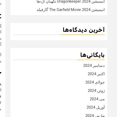
انیمیشن Dragonkeeper 2024 نگهبان اژدها
بی
انیمیشن The Garfield Movie 2024 گارفیلد
?
ا
آخرین دیدگاه‌ها
ا
آ
بایگانی‌ها
ا
س
دسامبر 2024
?
اکتبر 2024
جولای 2024
ژوئن 2024
می 2024
آوریل 2024
م
مارس 2024