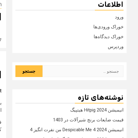
اطلاعات
ا
ا
ورود
خوراک ورودی‌ها
خوراک دیدگاه‌ها
7 سال
وردپرس
جستجو
ا
برای:
?
نوشته‌های تازه
بط
ا
انیمیشن Hitpig 2024 هیتپیگ
قیمت ضایعات برنج شیرآلات در 1403
کار
انیمیشن Despicable Me 4 2024 من نفرت انگیز 4