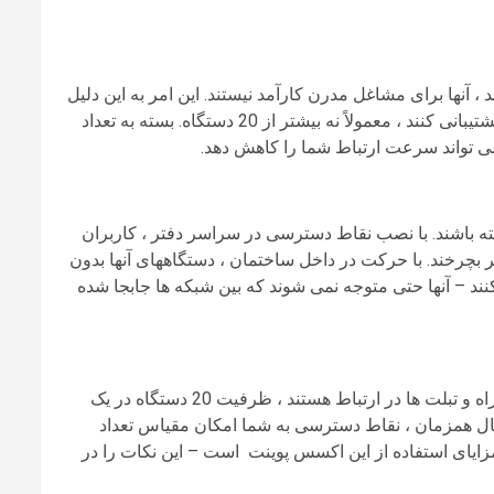
ای شبکه های Wi-Fi خانگی عالی هستند ، آنها برای مشاغل مدرن کارآمد نیستند. این امر به این دلیل
است که آنها فقط می توانند تعداد محدودی از دستگاهها را در یک زمان پشتیبانی کنند ، معمولاً نه بیشتر از 20 دستگاه. بسته به تعداد
وانند بیش از 60 اتصال همزمان داشته باشند. با نصب نقاط دسترسی در سراسر دفتر ، کاربران
یگر بچرخند. با حرکت در داخل ساختمان ، دستگاههای آنها بدون
نند – آنها حتی متوجه نمی شوند که بین شبکه ها جابجا شده
وقتی هم کارمندان و هم میهمانان با دسک تاپ ، لپ تاپ ، تلفن های همراه و تبلت ها در ارتباط هستند ، ظرفیت 20 دستگاه در یک
سیم با Range Extender به سرعت پر می شود. در هر 60 اتصال همزمان ، نقاط دسترسی به شما امکان مقیاس تعداد
مزایای استفاده از این اکسس پوینت است – این نکات را در