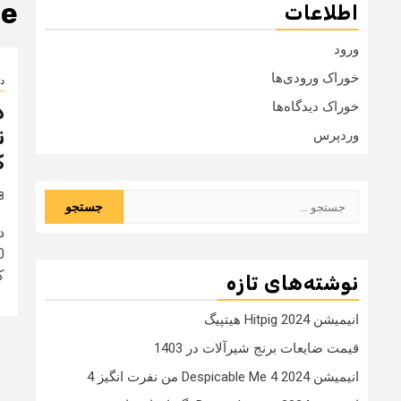
le
اطلاعات
ورود
خوراک ورودی‌ها
دا
خوراک دیدگاه‌ها
د
وردپرس
ک
8 سال
جستجو
برای:
د
ک
نوشته‌های تازه
انیمیشن Hitpig 2024 هیتپیگ
قیمت ضایعات برنج شیرآلات در 1403
انیمیشن Despicable Me 4 2024 من نفرت انگیز 4