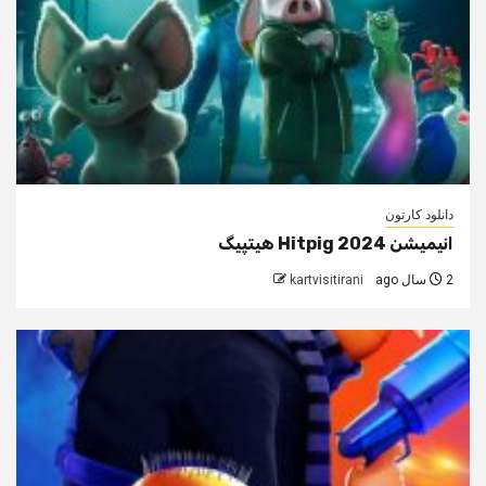
دانلود کارتون
انیمیشن Hitpig 2024 هیتپیگ
2 سال ago
kartvisitirani