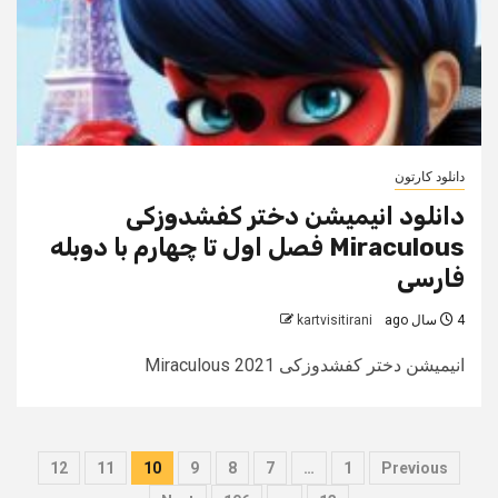
دانلود کارتون
دانلود انیمیشن دختر کفشدوزکی
Miraculous فصل اول تا چهارم با دوبله
فارسی
4 سال ago
kartvisitirani
انیمیشن دختر کفشدوزکی Miraculous 2021
صفحه‌بندی
12
11
10
9
8
7
…
1
Previous