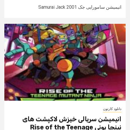
انیمیشن سامورایی جک Samurai Jack 2001
دانلود کارتون
انیمیشن سریالی خیزش لاکپشت های
نینجا پونی Rise of the Teenage