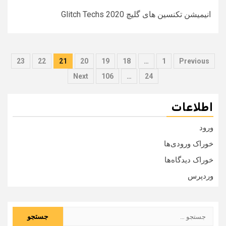
انیمیشن تکنسین های گلیچ Glitch Techs 2020
صفحه‌بندی
23
22
21
20
19
18
…
1
Previous
نوشته‌ها
Next
106
…
24
اطلاعات
ورود
خوراک ورودی‌ها
خوراک دیدگاه‌ها
وردپرس
جستجو
برای: